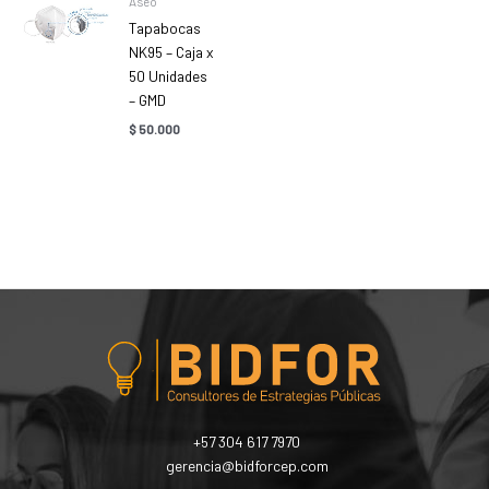
Aseo
Tapabocas
NK95 – Caja x
50 Unidades
– GMD
$
50.000
+57 304 617 7970
gerencia@bidforcep.com