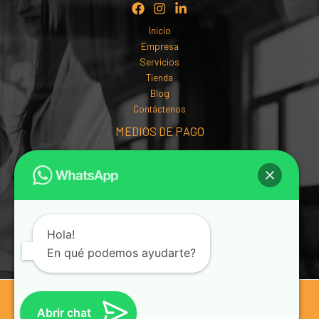
Inicio
Empresa
Servicios
Tienda
Blog
Contáctenos
MEDIOS DE PAGO
Hola!
En qué podemos ayudarte?
© 2026 Bidfor SAS | Bidfor. Todos los derechos reservados.
Abrir chat