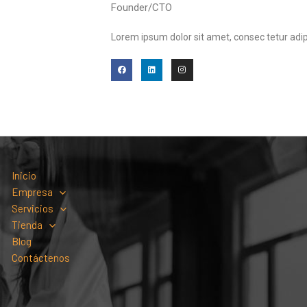
Founder/CTO
Lorem ipsum dolor sit amet, consec tetur adipi
F
L
I
a
i
n
c
n
s
e
k
t
b
e
a
o
d
g
o
i
r
k
n
a
m
Inicio
Empresa
Servicios
Tienda
Blog
Contáctenos