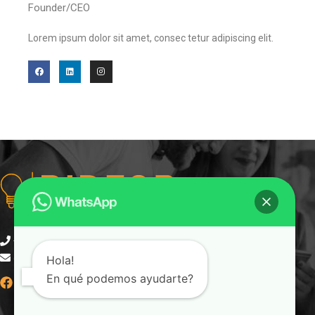
Founder/CEO
Lorem ipsum dolor sit amet, consec tetur adipiscing elit.
F
L
I
a
i
n
c
n
s
e
k
t
b
e
a
o
d
g
o
i
r
k
n
a
m
+57 304 617 7970
gerencia@bidforcep.com
Hola!
En qué podemos ayudarte?