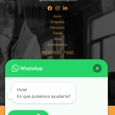
Inicio
Empresa
Servicios
Tienda
Blog
Contáctenos
MEDIOS DE PAGO
Hola!
En qué podemos ayudarte?
© 2026 Bidfor SAS | Bidfor. Todos los derechos reservados.