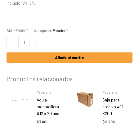
Incluido IVA 19%
SKU:
P00002
Categoría:
Papelería
-
+
Añadir al carrito
Productos relacionados
Papelería
Papelería
Aguja
Caja para
mostacillera
archivo #12 –
#12 x 20 und
X200
$
7.001
$
9.296