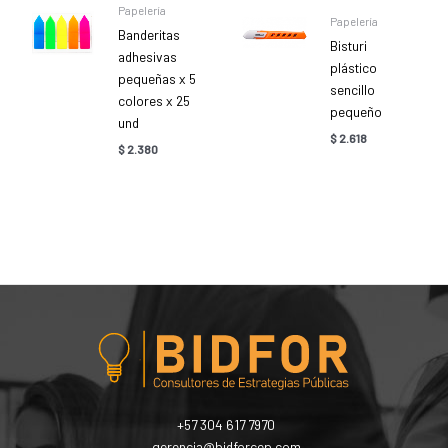
Papelería
Papelería
Banderitas
Bisturi
adhesivas
plástico
pequeñas x 5
sencillo
colores x 25
pequeño
und
$
2.618
$
2.380
+57 304 617 7970
gerencia@bidforcep.com