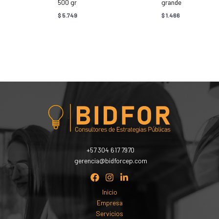
500 gr
grande
$
5.749
$
1.466
+57 304 617 7970
gerencia@bidforcep.com
Inicio
Empresa
Servicios