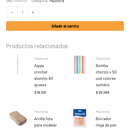
SKU:
P00039
Categoría:
Papelería
-
+
Añadir al carrito
Productos relacionados
Papelería
Papelería
Aguja
Bomba
crochet
chorizo x 50
alumnio #3
und colores
gruesa
surtidos
$
18.201
$
25.060
Papelería
Papelería
Arcilla lista
Borrador
para modelar
miga de pan