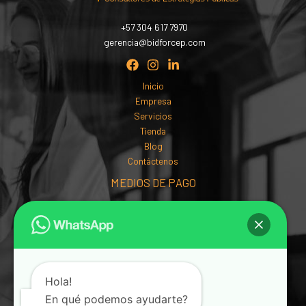
+57 304 617 7970
gerencia@bidforcep.com
Inicio
Empresa
Servicios
Tienda
Blog
Contáctenos
MEDIOS DE PAGO
Hola!
En qué podemos ayudarte?