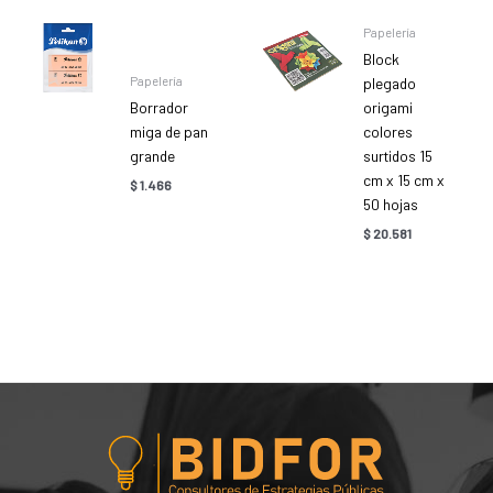
Papelería
Block
Papelería
plegado
Borrador
origami
miga de pan
colores
grande
surtidos 15
cm x 15 cm x
$
1.466
50 hojas
$
20.581