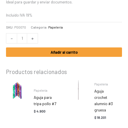
Ideal para guardar y enviar documentos.
Incluido IVA 19%
SKU:
P00070
Categoría:
Papelería
-
+
Añadir al carrito
Productos relacionados
Papelería
Papelería
Aguja
Aguja para
crochet
tripa pollo #7
alumnio #3
gruesa
$
4.900
$
18.201